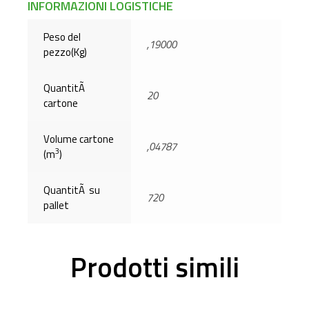
INFORMAZIONI LOGISTICHE
Peso del
,19000
pezzo(Kg)
QuantitÃ
20
cartone
Volume cartone
,04787
3
(m
)
QuantitÃ su
720
pallet
Prodotti simili