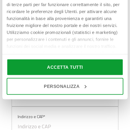
di terze parti per far funzionare correttamente il sito, per
ricordare le preferenze degli Utenti. per attivare alcune
funzionalità in base alla provenienza e garantirti una
fruizione migliore del nostro portale e dei nostri servizi.
Nome Cognome*
Utilizziamo cookie promozionali (statistici e marketing)
per personalizzare i contenuti e gli annunci, fornire le
funzioni dei social media e analizzare il nostro traffico.
Inoltre forniamo informazioni sul modo in cui utilizzi il
Indirizzo email*
nostro sito ai nostri partner che si occupano di analisi dei
dati web, pubblicità e social media, i quali potrebbero
ACCETTA TUTTI
combinarle con altre informazioni che hai fornito loro o
che hanno raccolto in base al tuo utilizzo dei loro servizi.
Telefono*
PERSONALIZZA
Cliccando su “PERSONALIZZA“ potrai scegliere quali
cookie potranno essere implementati ad esclusione di
quelli tecnici che sono necessari per il funzionamento del
sito. Cliccando su “ACCETTA TUTTI” invece accetterai di
implementare tutti i cookie. Chiudendo questo banner
Indirizzo e CAP*
verranno installati i soli cookie necessari al
funzionamento del sito. Per tutte le informazioni complete