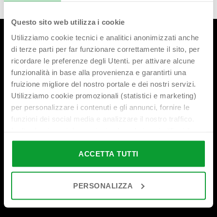
Questo sito web utilizza i cookie
Utilizziamo cookie tecnici e analitici anonimizzati anche
di terze parti per far funzionare correttamente il sito, per
ricordare le preferenze degli Utenti. per attivare alcune
funzionalità in base alla provenienza e garantirti una
fruizione migliore del nostro portale e dei nostri servizi.
Utilizziamo cookie promozionali (statistici e marketing)
Sede principale
per personalizzare i contenuti e gli annunci, fornire le
funzioni dei social media e analizzare il nostro traffico.
Via Ferri, 36
T. +39 030 2507011
Inoltre forniamo informazioni sul modo in cui utilizzi il
25010 Borgosatollo (BS)
F. +39 030 2507032
nostro sito ai nostri partner che si occupano di analisi dei
Italia
dati web, pubblicità e social media, i quali potrebbero
ACCETTA TUTTI
bonomini@bonomini.com
combinarle con altre informazioni che hai fornito loro o
che hanno raccolto in base al tuo utilizzo dei loro servizi.
PERSONALIZZA
Cliccando su “PERSONALIZZA“ potrai scegliere quali
cookie potranno essere implementati ad esclusione di
Spedizione merci
quelli tecnici che sono necessari per il funzionamento del