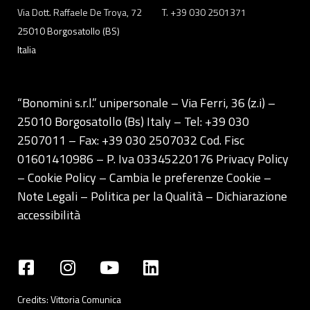
sito. Cliccando su “ACCETTA TUTTI” invece accetterai di
Via Dott. Raffaele De Troya, 72
T. +39 030 2501371
implementare tutti i cookie. Chiudendo questo banner
25010 Borgosatollo (BS)
verranno installati i soli cookie necessari al
Italia
funzionamento del sito. Per tutte le informazioni complete
ti invitiamo a consultare le "Informazioni sui Cookie" qui
sopra.
“Bonomini s.r.l.” unipersonale – Via Ferri, 36 (z.i) –
25010 Borgosatollo (Bs) Italy – Tel: +39 030
2507011 – Fax: +39 030 2507032 Cod. Fisc
01601410986 – P. Iva 03345220176
Privacy Policy
– Cookie Policy –
Cambia le preferenze Cookie
–
Note Legali
–
Politica per la Qualità
–
Dichiarazione
accessibilità
Credits:
Vittoria Comunica