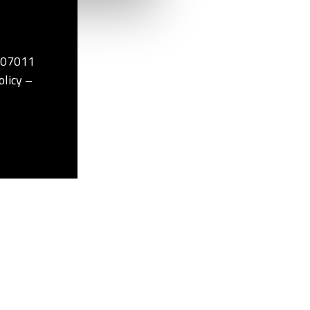
2507011
olicy –