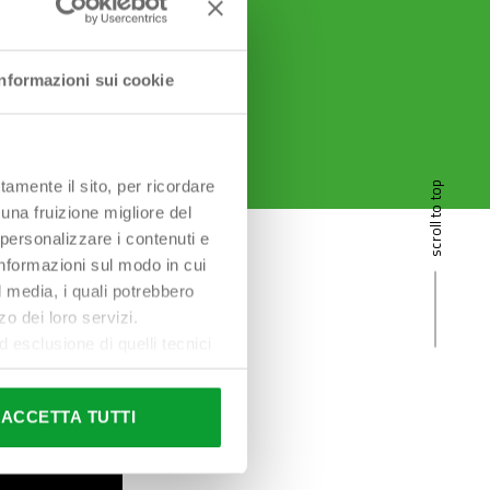
Informazioni sui cookie
tamente il sito, per ricordare
scroll to top
 una fruizione migliore del
 personalizzare i contenuti e
 informazioni sul modo in cui
al media, i quali potrebbero
o dei loro servizi.
esclusione di quelli tecnici
terai di implementare tutti i
l sito. Per tutte le
ACCETTA TUTTI