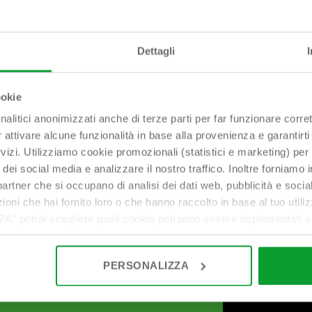
Dettagli
bonomini@bonomini.com
ookie
nalitici anonimizzati anche di terze parti per far funzionare corret
r attivare alcune funzionalità in base alla provenienza e garantirti
rvizi. Utilizziamo cookie promozionali (statistici e marketing) per
i dei social media e analizzare il nostro traffico. Inoltre forniamo
ri partner che si occupano di analisi dei dati web, pubblicità e soci
oni che hai fornito loro o che hanno raccolto in base al tuo utilizz
potrai scegliere quali cookie potranno essere implementati ad 
nzionamento del sito. Cliccando su “ACCETTA TUTTI” invece accet
er verranno installati i soli cookie necessari al funzionamento de
PERSONALIZZA
tiamo a consultare le "Informazioni sui Cookie" qui sopra.