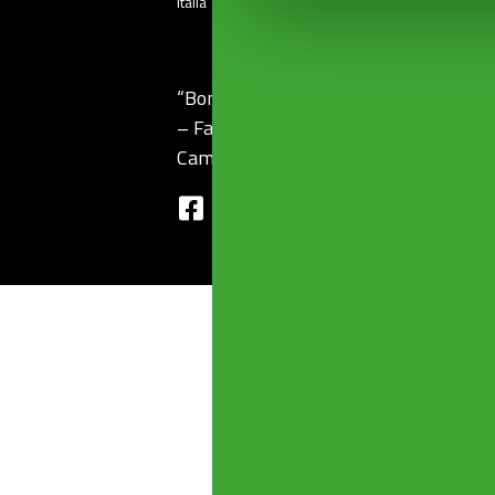
Italia
“Bonomini s.r.l.” unipersonale – Via Fe
– Fax: +39 030 2507032 Cod. Fisc 0
Cambia le preferenze Cookie
–
Note L