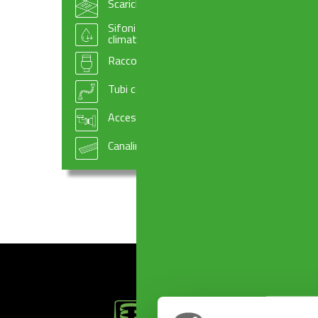
Scarichi per pavimento
ACCESSORI Con fori a spicchi
Sifoni e accessori per scarico condensa e
climatizzazione
Raccordi e manicotti per scarichi WC
Tubi compattabili
Accessori per impiantistica
Canaline doccia