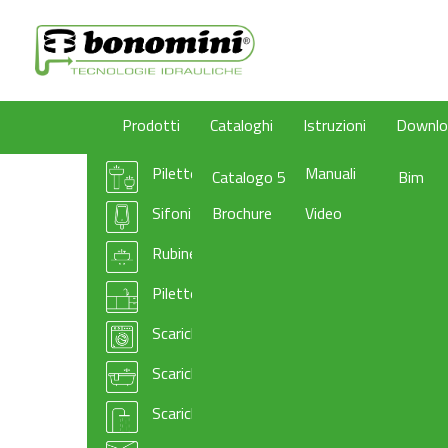
Prodotti
Cataloghi
Istruzioni
Downlo
Pilette e sifoni per lavabo/bidet
Manuali
Catalogo 50
Bim
Sifoni per orinatoio
Brochure
Video
Rubinetti sottolavabo
Pilette e sifoni per lavello cucina
Scarichi per elettrodomestici e lavanderia
Scarichi per vasca da bagno
Scarichi e pilette sifonate per piatto doccia