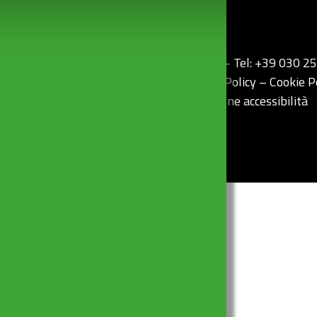
rri, 36 (z.i) – 25010 Borgosatollo (Bs) Italy – Tel: +39 030 
1601410986 – P. Iva 03345220176
Privacy Policy
– Cookie P
egali
–
Politica per la Qualità
–
Dichiarazione accessibilità
Credits:
Vittoria Comunica