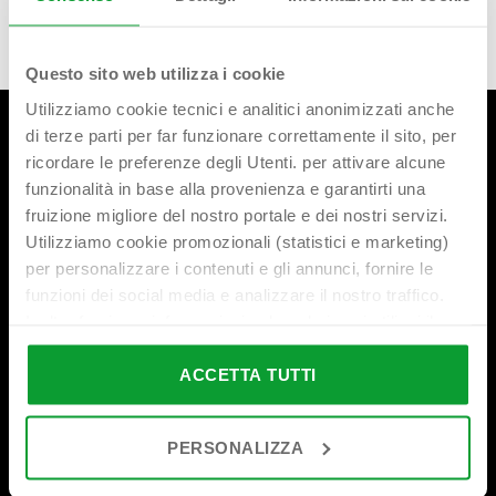
Questo sito web utilizza i cookie
Utilizziamo cookie tecnici e analitici anonimizzati anche
di terze parti per far funzionare correttamente il sito, per
ricordare le preferenze degli Utenti. per attivare alcune
funzionalità in base alla provenienza e garantirti una
fruizione migliore del nostro portale e dei nostri servizi.
Utilizziamo cookie promozionali (statistici e marketing)
per personalizzare i contenuti e gli annunci, fornire le
Sede principale
funzioni dei social media e analizzare il nostro traffico.
Inoltre forniamo informazioni sul modo in cui utilizzi il
Via Ferri, 36
T. +39 030 2507011
nostro sito ai nostri partner che si occupano di analisi dei
25010 Borgosatollo (BS)
F. +39 030 2507032
dati web, pubblicità e social media, i quali potrebbero
ACCETTA TUTTI
Italia
combinarle con altre informazioni che hai fornito loro o
bonomini@bonomini.com
che hanno raccolto in base al tuo utilizzo dei loro servizi.
PERSONALIZZA
Cliccando su “PERSONALIZZA“ potrai scegliere quali
cookie potranno essere implementati ad esclusione di