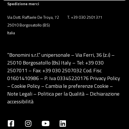
quelli tecnici che sono necessari per il funzionamento del
Spedizione merci
sito. Cliccando su “ACCETTA TUTTI” invece accetterai di
implementare tutti i cookie. Chiudendo questo banner
Via Dott. Raffaele De Troya, 72
T. +39 030 2501371
verranno installati i soli cookie necessari al
25010 Borgosatollo (BS)
funzionamento del sito. Per tutte le informazioni complete
Italia
ti invitiamo a consultare le "Informazioni sui Cookie" qui
sopra.
“Bonomini s.r.l.” unipersonale – Via Ferri, 36 (z.i) –
25010 Borgosatollo (Bs) Italy – Tel: +39 030
2507011 – Fax: +39 030 2507032 Cod. Fisc
01601410986 – P. Iva 03345220176
Privacy Policy
– Cookie Policy –
Cambia le preferenze Cookie
–
Note Legali
–
Politica per la Qualità
–
Dichiarazione
accessibilità