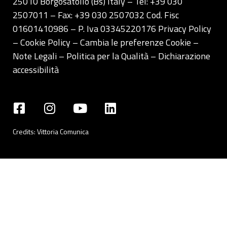
25010 Borgosatollo (Bs) Italy – Tel: +39 030
sopra.
2507011 – Fax: +39 030 2507032 Cod. Fisc
01601410986 – P. Iva 03345220176
Privacy Policy
– Cookie Policy –
Cambia le preferenze Cookie
–
Note Legali
–
Politica per la Qualità
–
Dichiarazione
accessibilità
Credits:
Vittoria Comunica