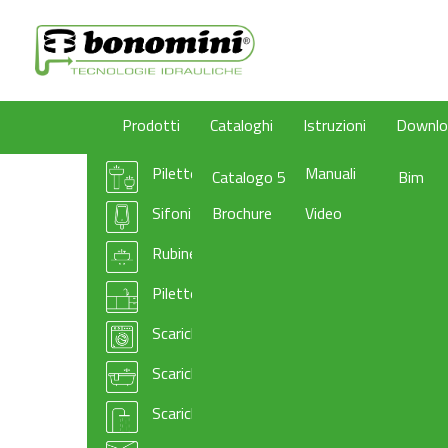
Prodotti
Cataloghi
Istruzioni
Downlo
Pilette e sifoni per lavabo/bidet
Manuali
Catalogo 50
Bim
Sifoni per orinatoio
Brochure
Video
Rubinetti sottolavabo
Pilette e sifoni per lavello cucina
Scarichi per elettrodomestici e lavanderia
Scarichi per vasca da bagno
Scarichi e pilette sifonate per piatto doccia