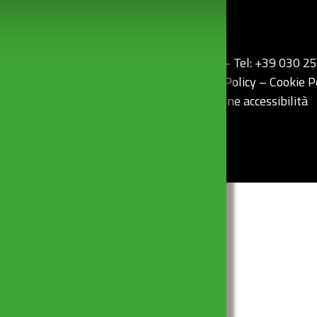
rri, 36 (z.i) – 25010 Borgosatollo (Bs) Italy – Tel: +39 030 
1601410986 – P. Iva 03345220176
Privacy Policy
– Cookie P
egali
–
Politica per la Qualità
–
Dichiarazione accessibilità
Credits:
Vittoria Comunica