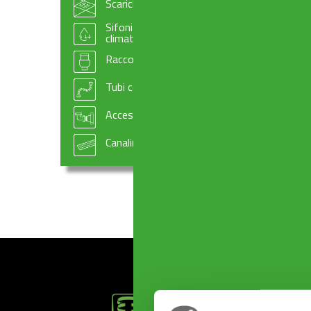
Scarichi per pavimento
ACCESSORI 10 x 10 cm
Sifoni e accessori per scarico condensa e
climatizzazione
Raccordi e manicotti per scarichi WC
Tubi compattabili
Accessori per impiantistica
Canaline doccia