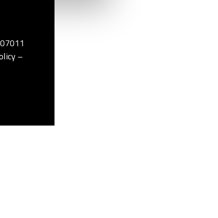
2507011
olicy –