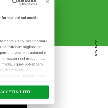
Informazioni sui cookie
tamente il sito, per ricordare
scroll to top
 una fruizione migliore del
 personalizzare i contenuti e
 informazioni sul modo in cui
al media, i quali potrebbero
o dei loro servizi.
esclusione di quelli tecnici
terai di implementare tutti i
l sito. Per tutte le
ACCETTA TUTTI