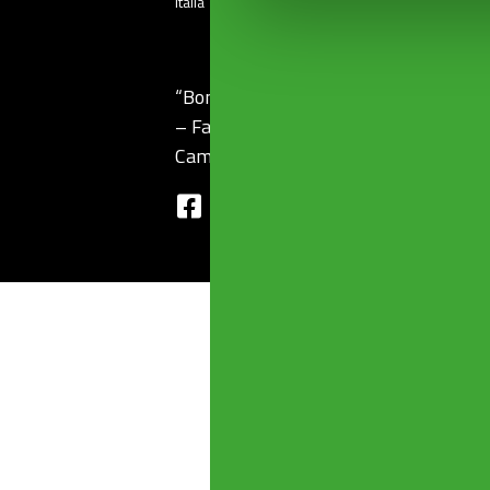
Italia
“Bonomini s.r.l.” unipersonale – Via Fe
– Fax: +39 030 2507032 Cod. Fisc 0
Cambia le preferenze Cookie
–
Note L