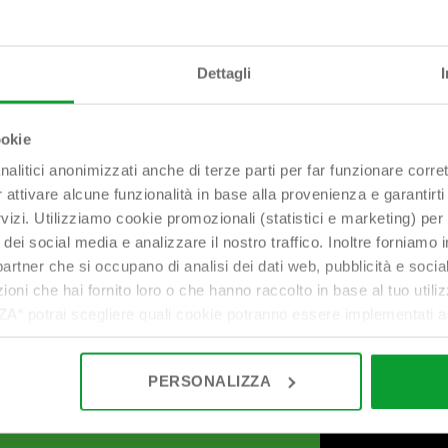
Dettagli
bonomini@bonomini.com
ookie
nalitici anonimizzati anche di terze parti per far funzionare corret
r attivare alcune funzionalità in base alla provenienza e garantirti
rvizi. Utilizziamo cookie promozionali (statistici e marketing) per
i dei social media e analizzare il nostro traffico. Inoltre forniamo
ri partner che si occupano di analisi dei dati web, pubblicità e soci
oni che hai fornito loro o che hanno raccolto in base al tuo utilizz
potrai scegliere quali cookie potranno essere implementati ad 
nzionamento del sito. Cliccando su “ACCETTA TUTTI” invece accet
er verranno installati i soli cookie necessari al funzionamento de
PERSONALIZZA
tiamo a consultare le "Informazioni sui Cookie" qui sopra.