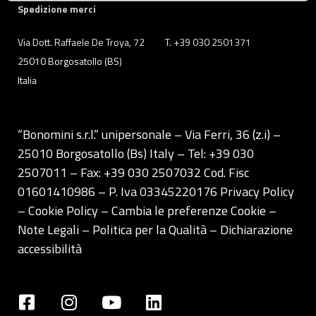
quelli tecnici che sono necessari per il funzionamento del
Spedizione merci
sito. Cliccando su “ACCETTA TUTTI” invece accetterai di
implementare tutti i cookie. Chiudendo questo banner
Via Dott. Raffaele De Troya, 72
T. +39 030 2501371
verranno installati i soli cookie necessari al
25010 Borgosatollo (BS)
funzionamento del sito. Per tutte le informazioni complete
Italia
ti invitiamo a consultare le "Informazioni sui Cookie" qui
sopra.
“Bonomini s.r.l.” unipersonale – Via Ferri, 36 (z.i) –
25010 Borgosatollo (Bs) Italy – Tel: +39 030
2507011 – Fax: +39 030 2507032 Cod. Fisc
01601410986 – P. Iva 03345220176
Privacy Policy
– Cookie Policy –
Cambia le preferenze Cookie
–
Note Legali
–
Politica per la Qualità
–
Dichiarazione
accessibilità