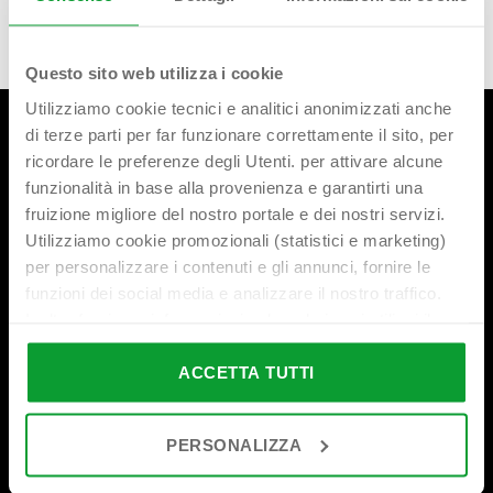
Questo sito web utilizza i cookie
Utilizziamo cookie tecnici e analitici anonimizzati anche
di terze parti per far funzionare correttamente il sito, per
ricordare le preferenze degli Utenti. per attivare alcune
funzionalità in base alla provenienza e garantirti una
fruizione migliore del nostro portale e dei nostri servizi.
Utilizziamo cookie promozionali (statistici e marketing)
per personalizzare i contenuti e gli annunci, fornire le
Sede principale
funzioni dei social media e analizzare il nostro traffico.
Inoltre forniamo informazioni sul modo in cui utilizzi il
Via Ferri, 36
T. +39 030 2507011
nostro sito ai nostri partner che si occupano di analisi dei
25010 Borgosatollo (BS)
F. +39 030 2507032
dati web, pubblicità e social media, i quali potrebbero
ACCETTA TUTTI
Italia
combinarle con altre informazioni che hai fornito loro o
bonomini@bonomini.com
che hanno raccolto in base al tuo utilizzo dei loro servizi.
PERSONALIZZA
Cliccando su “PERSONALIZZA“ potrai scegliere quali
cookie potranno essere implementati ad esclusione di