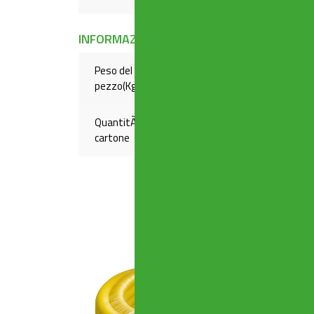
INFORMAZIONI LOGISTICHE
Peso del
,00184
pezzo(Kg)
QuantitÃ
50
cartone