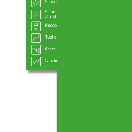
Scarichi per pavimento
Sifoni e accessori per scarico condensa e
climatizzazione
Raccordi e manicotti per scarichi WC
Tubi compattabili
Accessori per impiantistica
Canaline doccia