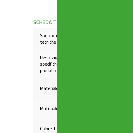
SCHEDA TECNICA
Specifiche
Bi-componente
tecniche
Descrizione
specifiche
ø 32 mm
prodotto
Materiale 1
PP
Materiale 2
TPE
Colore 1
VERDE