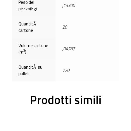
Peso del
,13300
pezzo(Kg)
QuantitÃ
20
cartone
Volume cartone
,04787
3
(m
)
QuantitÃ su
720
pallet
Prodotti simili