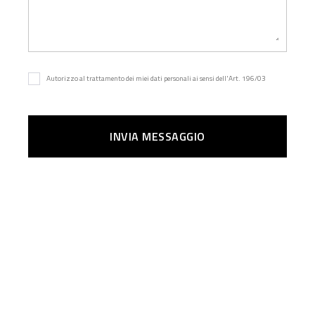
Autorizzo al trattamento dei miei dati personali ai sensi dell'Art. 196/03