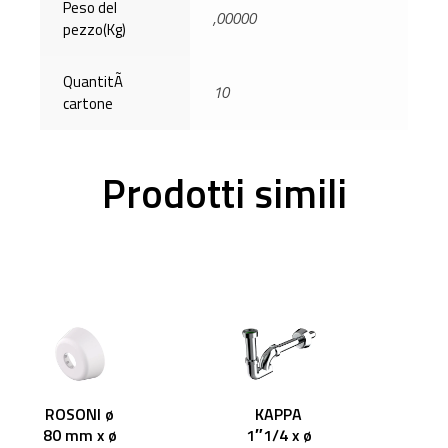
Peso del
,00000
pezzo(Kg)
QuantitÃ
10
cartone
Prodotti simili
ROSONI ø
KAPPA
80 mm x ø
1″1/4 x ø