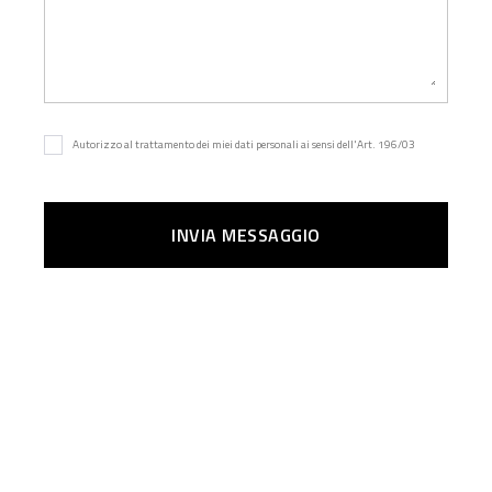
Autorizzo al trattamento dei miei dati personali ai sensi dell'Art. 196/03