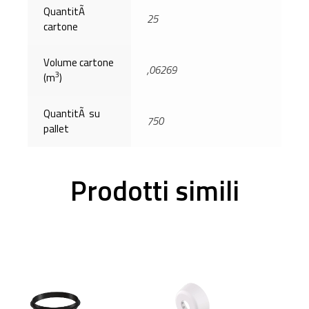
QuantitÃ
25
cartone
Volume cartone
,06269
3
(m
)
QuantitÃ su
750
pallet
Prodotti simili