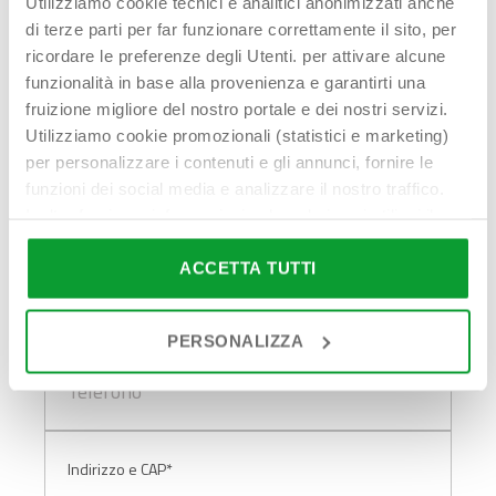
Utilizziamo cookie tecnici e analitici anonimizzati anche
di terze parti per far funzionare correttamente il sito, per
ricordare le preferenze degli Utenti. per attivare alcune
funzionalità in base alla provenienza e garantirti una
fruizione migliore del nostro portale e dei nostri servizi.
Nome Cognome*
Utilizziamo cookie promozionali (statistici e marketing)
per personalizzare i contenuti e gli annunci, fornire le
funzioni dei social media e analizzare il nostro traffico.
Inoltre forniamo informazioni sul modo in cui utilizzi il
Indirizzo email*
nostro sito ai nostri partner che si occupano di analisi dei
dati web, pubblicità e social media, i quali potrebbero
ACCETTA TUTTI
combinarle con altre informazioni che hai fornito loro o
che hanno raccolto in base al tuo utilizzo dei loro servizi.
PERSONALIZZA
Cliccando su “PERSONALIZZA“ potrai scegliere quali
Telefono*
cookie potranno essere implementati ad esclusione di
quelli tecnici che sono necessari per il funzionamento del
sito. Cliccando su “ACCETTA TUTTI” invece accetterai di
implementare tutti i cookie. Chiudendo questo banner
Indirizzo e CAP*
verranno installati i soli cookie necessari al