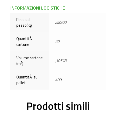
INFORMAZIONI LOGISTICHE
Peso del
,58200
pezzo(Kg)
QuantitÃ
20
cartone
Volume cartone
,10578
3
(m
)
QuantitÃ su
400
pallet
Prodotti simili