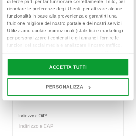
di terze parti per far funzionare correttamente il sito, per
ricordare le preferenze degli Utenti. per attivare alcune
funzionalità in base alla provenienza e garantirti una
Nome Cognome*
fruizione migliore del nostro portale e dei nostri servizi.
Utilizziamo cookie promozionali (statistici e marketing)
per personalizzare i contenuti e gli annunci, fornire le
funzioni dei social media e analizzare il nostro traffico.
Indirizzo email*
Inoltre forniamo informazioni sul modo in cui utilizzi il
nostro sito ai nostri partner che si occupano di analisi dei
dati web, pubblicità e social media, i quali potrebbero
ACCETTA TUTTI
combinarle con altre informazioni che hai fornito loro o
che hanno raccolto in base al tuo utilizzo dei loro servizi.
Telefono*
PERSONALIZZA
Cliccando su “PERSONALIZZA“ potrai scegliere quali
cookie potranno essere implementati ad esclusione di
quelli tecnici che sono necessari per il funzionamento del
sito. Cliccando su “ACCETTA TUTTI” invece accetterai di
Indirizzo e CAP*
implementare tutti i cookie. Chiudendo questo banner
verranno installati i soli cookie necessari al
funzionamento del sito. Per tutte le informazioni complete