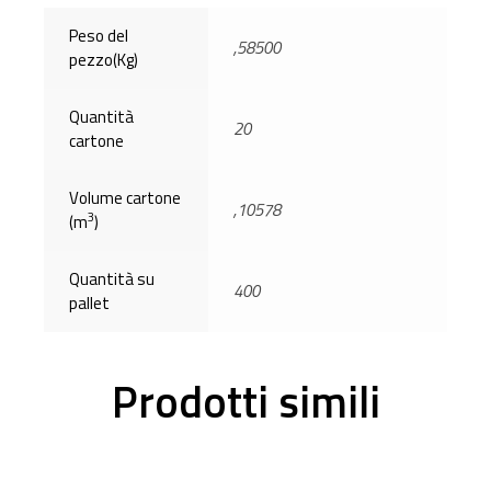
Peso del
,58500
pezzo(Kg)
Quantità
20
cartone
Volume cartone
,10578
3
(m
)
Quantità su
400
pallet
Prodotti simili