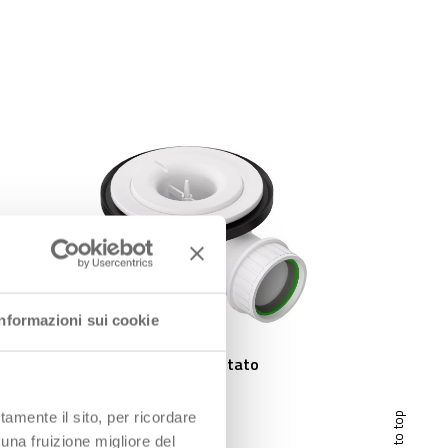
Informazioni sui cookie
TRIGONO Scarico filettato
1″1/2
tamente il sito, per ricordare
scroll to top
 una fruizione migliore del