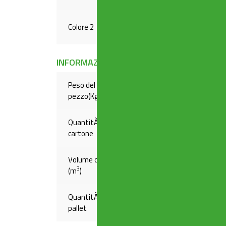
Colore 2
LUCIDO
INFORMAZIONI LOGISTICHE
Peso del
,32900
pezzo(Kg)
QuantitÃ
25
cartone
Volume cartone
,07995
3
(m
)
QuantitÃ su
600
pallet