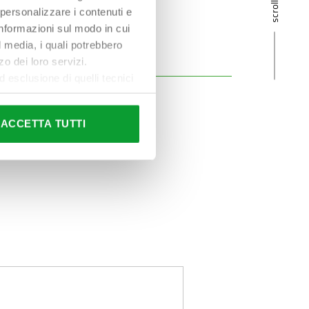
 personalizzare i contenuti e
 informazioni sul modo in cui
al media, i quali potrebbero
o dei loro servizi.
esclusione di quelli tecnici
terai di implementare tutti i
l sito. Per tutte le
ACCETTA TUTTI