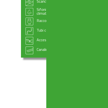
Scarichi per pavimento
Sifoni e accessori per scarico condensa e
climatizzazione
Raccordi e manicotti per scarichi WC
Tubi compattabili
Accessori per impiantistica
Canaline doccia