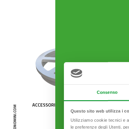
Consenso
ACCESSORI Con fori a spicchi
TRIGONO
50 mm
Questo sito web utilizza i c
Utilizziamo cookie tecnici e a
le preferenze degli Utenti. pe