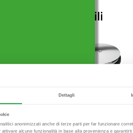
Prodotti simili
Dettagli
 Scarico liscio ø 40-
TRIGONO Scarico liscio ø 40-
50 mm
ookie
nalitici anonimizzati anche di terze parti per far funzionare corret
r attivare alcune funzionalità in base alla provenienza e garantirti