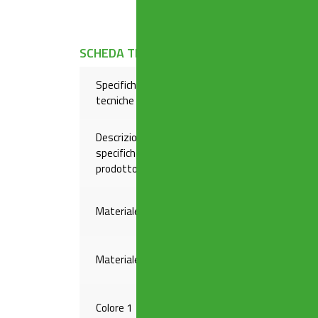
SCHEDA TECNICA
Specifiche
Flangia avvitabile in acciaio
tecniche
Descrizione
specifiche
Scarico liscio ø 40-50 mm
prodotto
Materiale 1
PP
Materiale 2
INOX
Colore 1
BIANCO