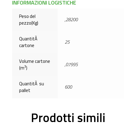
INFORMAZIONI LOGISTICHE
Peso del
,28200
pezzo(Kg)
QuantitÃ
25
cartone
Volume cartone
,07995
3
(m
)
QuantitÃ su
600
pallet
Prodotti simili