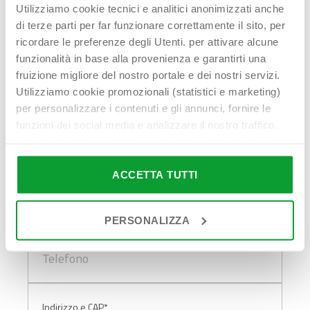
Contattaci!
Utilizziamo cookie tecnici e analitici anonimizzati anche
di terze parti per far funzionare correttamente il sito, per
ricordare le preferenze degli Utenti. per attivare alcune
funzionalità in base alla provenienza e garantirti una
fruizione migliore del nostro portale e dei nostri servizi.
Nome Cognome*
Utilizziamo cookie promozionali (statistici e marketing)
per personalizzare i contenuti e gli annunci, fornire le
funzioni dei social media e analizzare il nostro traffico.
Inoltre forniamo informazioni sul modo in cui utilizzi il
nostro sito ai nostri partner che si occupano di analisi dei
Indirizzo email*
dati web, pubblicità e social media, i quali potrebbero
ACCETTA TUTTI
combinarle con altre informazioni che hai fornito loro o
che hanno raccolto in base al tuo utilizzo dei loro servizi.
PERSONALIZZA
Cliccando su “PERSONALIZZA“ potrai scegliere quali
Telefono*
cookie potranno essere implementati ad esclusione di
quelli tecnici che sono necessari per il funzionamento del
sito. Cliccando su “ACCETTA TUTTI” invece accetterai di
implementare tutti i cookie. Chiudendo questo banner
Indirizzo e CAP*
verranno installati i soli cookie necessari al