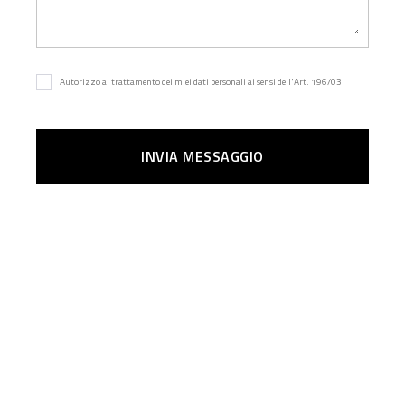
Autorizzo al trattamento dei miei dati personali ai sensi dell'Art. 196/03