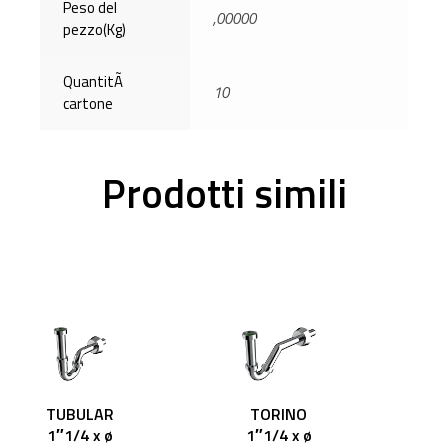
Peso del
,00000
pezzo(Kg)
QuantitÃ
10
cartone
Prodotti simili
TUBULAR
TORINO
1″1/4 x ø
1″1/4 x ø