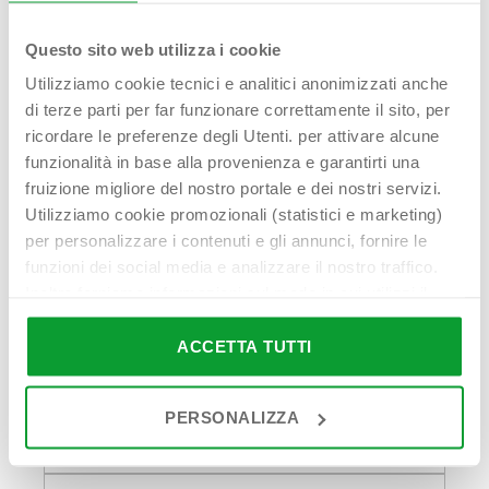
Hai bisogno di
Questo sito web utilizza i cookie
Utilizziamo cookie tecnici e analitici anonimizzati anche
aiuto?
di terze parti per far funzionare correttamente il sito, per
Contattaci!
ricordare le preferenze degli Utenti. per attivare alcune
funzionalità in base alla provenienza e garantirti una
fruizione migliore del nostro portale e dei nostri servizi.
Utilizziamo cookie promozionali (statistici e marketing)
per personalizzare i contenuti e gli annunci, fornire le
funzioni dei social media e analizzare il nostro traffico.
Nome Cognome*
Inoltre forniamo informazioni sul modo in cui utilizzi il
nostro sito ai nostri partner che si occupano di analisi dei
dati web, pubblicità e social media, i quali potrebbero
ACCETTA TUTTI
combinarle con altre informazioni che hai fornito loro o
Indirizzo email*
che hanno raccolto in base al tuo utilizzo dei loro servizi.
PERSONALIZZA
Cliccando su “PERSONALIZZA“ potrai scegliere quali
cookie potranno essere implementati ad esclusione di
quelli tecnici che sono necessari per il funzionamento del