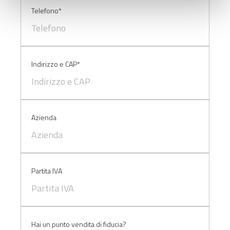
sito. Cliccando su “ACCETTA TUTTI” invece accetterai di
Telefono*
implementare tutti i cookie. Chiudendo questo banner
verranno installati i soli cookie necessari al
funzionamento del sito. Per tutte le informazioni complete
ti invitiamo a consultare le "Informazioni sui Cookie" qui
Indirizzo e CAP*
sopra.
Azienda
Partita IVA
Hai un punto vendita di fiducia?