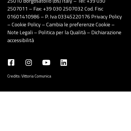
25010 Borgosatollo (Bs) Italy – Tel: +39 030
sopra.
2507011 – Fax: +39 030 2507032 Cod. Fisc
01601410986 – P. Iva 03345220176
Privacy Policy
– Cookie Policy –
Cambia le preferenze Cookie
–
Note Legali
–
Politica per la Qualità
–
Dichiarazione
accessibilità
Credits:
Vittoria Comunica