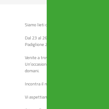
Siamo lieti di annunciare la nostra partecipaz
Dal 23 al 26 aprile a Belgrado
Padiglione 2 – Livello B – Stand 2136
Venite a trovarci per scoprire le ultime soluz
Un’occasione per toccare con mano l’eccellenza 
domani.
Incontra il nostro team Scopri le novità 2025
Vi aspettiamo a Belgrado per costruire insieme 