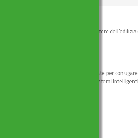
ione a SEEBBE 2025, la fiera leader nel settore dell’edilizia
ioni di drenaggio firmate Bonomini, progettate per coniugare
del Made in Italy e lasciarsi ispirare da sistemi intelligenti
 Esplora l’innovazione italiana
il futuro dell’idraulica.