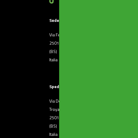
Sede principale
Via Ferri, 36
T. +39 030 2507011
25010 Borgosatollo
F. +39 030 2507032
(BS)
Italia
Spedizione merci
Via Dott. Raffaele De
T. +39 030 2501371
Troya, 72
25010 Borgosatollo
(BS)
Italia