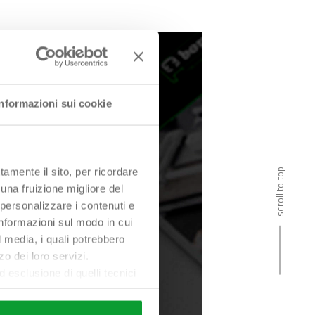
Informazioni sui cookie
tamente il sito, per ricordare
scroll to top
 una fruizione migliore del
 personalizzare i contenuti e
 informazioni sul modo in cui
al media, i quali potrebbero
o dei loro servizi.
esclusione di quelli tecnici
terai di implementare tutti i
l sito. Per tutte le