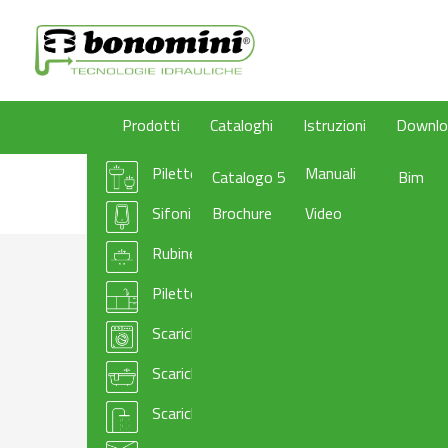
Prodotti
Cataloghi
Istruzioni
Downlo
Pilette e sifoni per lavabo/bidet
Manuali
Catalogo 50
Bim
Sifoni per orinatoio
Brochure
Video
Rubinetti sottolavabo
Pilette e sifoni per lavello cucina
Scarichi per elettrodomestici e lavanderia
Scarichi per vasca da bagno
Scarichi e pilette sifonate per piatto doccia