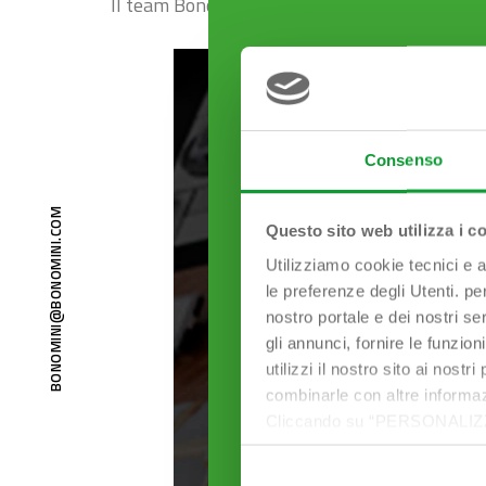
Il team Bonomini
Consenso
M
O
Questo sito web utilizza i c
C
.
I
N
I
Utilizziamo cookie tecnici e a
M
O
N
le preferenze degli Utenti. pe
O
B
nostro portale e dei nostri se
@
I
N
gli annunci, fornire le funzion
I
M
O
utilizzi il nostro sito ai nost
N
O
B
combinarle con altre informazi
Cliccando su “PERSONALIZZA“ 
che sono necessari per il fu
cookie. Chiudendo questo bann