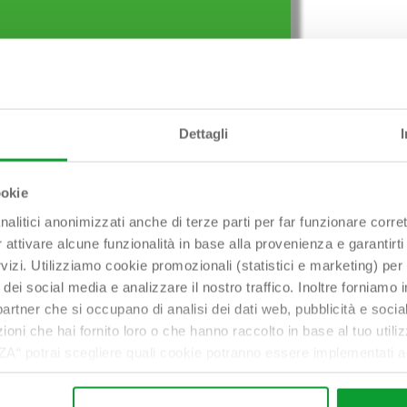
Dettagli
ookie
nalitici anonimizzati anche di terze parti per far funzionare corret
r attivare alcune funzionalità in base alla provenienza e garantirti
rvizi. Utilizziamo cookie promozionali (statistici e marketing) per
i dei social media e analizzare il nostro traffico. Inoltre forniamo
ri partner che si occupano di analisi dei dati web, pubblicità e soci
oni che hai fornito loro o che hanno raccolto in base al tuo utilizz
potrai scegliere quali cookie potranno essere implementati ad 
nzionamento del sito. Cliccando su “ACCETTA TUTTI” invece accet
er verranno installati i soli cookie necessari al funzionamento de