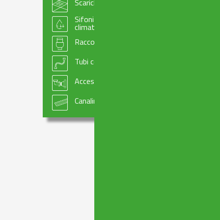
Bono
Scarichi per pavimento
Sifoni e accessori per scarico condensa e
climatizzazione
soluz
Raccordi e manicotti per scarichi WC
Tubi compattabili
l’
Accessori per impiantistica
Canaline doccia