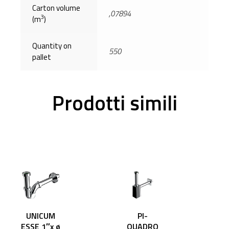
Carton volume
,07894
3
(m
)
Quantity on
550
pallet
Prodotti simili
UNICUM
PI-
ESSE 1″x ø
QUADRO