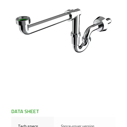
DATA SHEET
Tech specs
Space-saver version