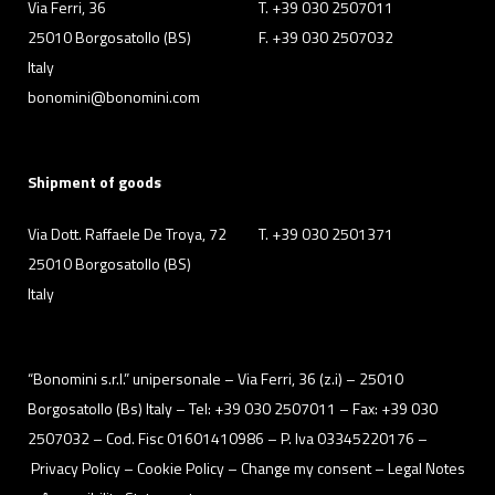
Via Ferri, 36
T. +39 030 2507011
ti invitiamo a consultare le "Informazioni sui Cookie" qui
25010 Borgosatollo (BS)
F. +39 030 2507032
sopra.
Italy
bonomini@bonomini.com
Shipment of goods
Via Dott. Raffaele De Troya, 72
T. +39 030 2501371
25010 Borgosatollo (BS)
Italy
“Bonomini s.r.l.” unipersonale – Via Ferri, 36 (z.i) – 25010
Borgosatollo (Bs) Italy – Tel: +39 030 2507011 – Fax: +39 030
2507032 – Cod. Fisc 01601410986 – P. Iva 03345220176 –
Privacy Policy
– Cookie Policy –
Change my consent
–
Legal Notes