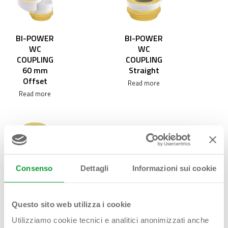
BI-POWER
BI-POWER
WC
WC
COUPLING
COUPLING
60 mm
Straight
Offset
Read more
Read more
BI-POWER
Consenso
Dettagli
Informazioni sui cookie
WC
COUPLING
Straight
Questo sito web utilizza i cookie
tall
Utilizziamo cookie tecnici e analitici anonimizzati anche
Read more