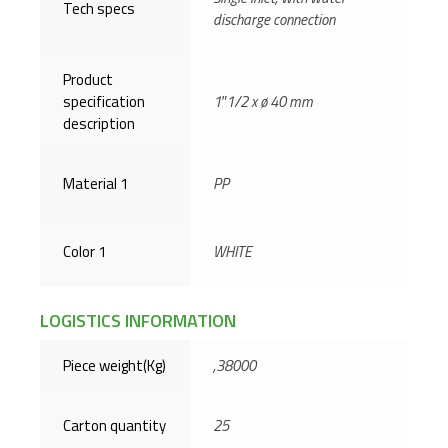
Tech specs
discharge connection
Product
specification
1″1/2 x ø 40 mm
description
Material 1
PP
Color 1
WHITE
LOGISTICS INFORMATION
Piece weight(Kg)
,38000
Carton quantity
25