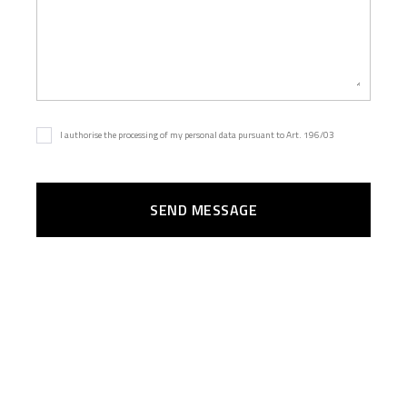
I authorise the processing of my personal data pursuant to Art. 196/03