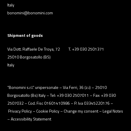
Italy
bonomini@bonomini.com
Shipment of goods
Via Dott. Raffaele De Troya, 72
T. +39 030 2501371
25010 Borgosatollo (BS)
Italy
“Bonomini s.r.l.” unipersonale – Via Ferri, 36 (z.i) – 25010
Borgosatollo (Bs) Italy – Tel: +39 030 2507011 – Fax: +39 030
2507032 – Cod. Fisc 01601410986 – P. Iva 03345220176 –
Privacy Policy
– Cookie Policy –
Change my consent
–
Legal Notes
–
Accessibility Statement