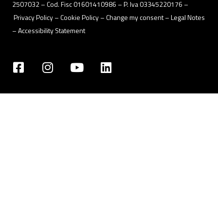
2507032 – Cod. Fisc 01601410986 – P. Iva 03345220176 –
Privacy Policy
– Cookie Policy –
Change my consent
–
Legal Notes
–
Accessibility Statement