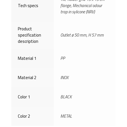
Tech specs
flange, Mechanical odour
trap in sylicone (NRV)
Product
specification
Outlet ø 50 mm, H 57 mm
description
Material 1
PP
Material 2
INOX
Color 1
BLACK
Color 2
METAL