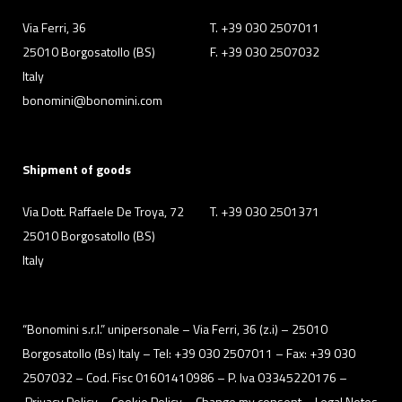
Via Ferri, 36
T. +39 030 2507011
25010 Borgosatollo (BS)
F. +39 030 2507032
Italy
bonomini@bonomini.com
Shipment of goods
Via Dott. Raffaele De Troya, 72
T. +39 030 2501371
25010 Borgosatollo (BS)
Italy
“Bonomini s.r.l.” unipersonale – Via Ferri, 36 (z.i) – 25010
Borgosatollo (Bs) Italy – Tel: +39 030 2507011 – Fax: +39 030
2507032 – Cod. Fisc 01601410986 – P. Iva 03345220176 –
Privacy Policy
– Cookie Policy –
Change my consent
–
Legal Notes