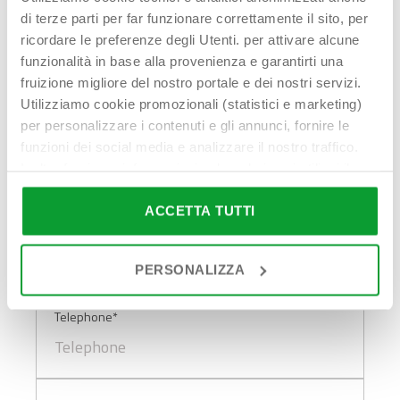
Contattaci!
di terze parti per far funzionare correttamente il sito, per
ricordare le preferenze degli Utenti. per attivare alcune
funzionalità in base alla provenienza e garantirti una
fruizione migliore del nostro portale e dei nostri servizi.
Utilizziamo cookie promozionali (statistici e marketing)
per personalizzare i contenuti e gli annunci, fornire le
First name - Last name*
funzioni dei social media e analizzare il nostro traffico.
Inoltre forniamo informazioni sul modo in cui utilizzi il
nostro sito ai nostri partner che si occupano di analisi dei
dati web, pubblicità e social media, i quali potrebbero
ACCETTA TUTTI
Email address*
combinarle con altre informazioni che hai fornito loro o
che hanno raccolto in base al tuo utilizzo dei loro servizi.
PERSONALIZZA
Cliccando su “PERSONALIZZA“ potrai scegliere quali
cookie potranno essere implementati ad esclusione di
Telephone*
quelli tecnici che sono necessari per il funzionamento del
sito. Cliccando su “ACCETTA TUTTI” invece accetterai di
implementare tutti i cookie. Chiudendo questo banner
verranno installati i soli cookie necessari al