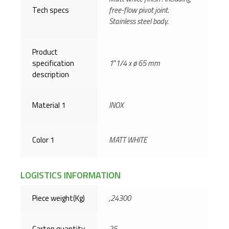
Tech specs
free-flow pivot joint.
Stainless steel body.
Product
specification
1″1/4 x ø 65 mm
description
Material 1
INOX
Color 1
MATT WHITE
LOGISTICS INFORMATION
Piece weight(Kg)
,24300
Carton quantity
25