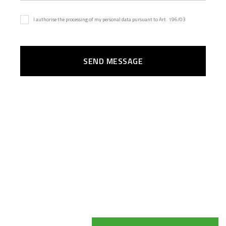
I authorise the processing of my personal data pursuant to Art. 196/03