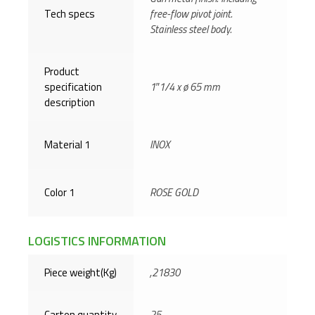
Tech specs
free-flow pivot joint.
Stainless steel body.
Product
specification
1″1/4 x ø 65 mm
description
Material 1
INOX
Color 1
ROSE GOLD
LOGISTICS INFORMATION
Piece weight(Kg)
,21830
Carton quantity
25