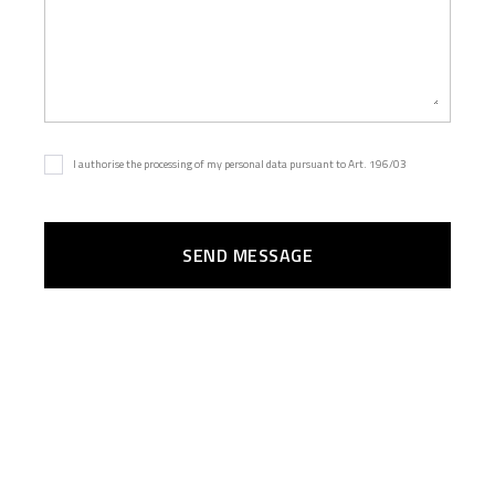
I authorise the processing of my personal data pursuant to Art. 196/03