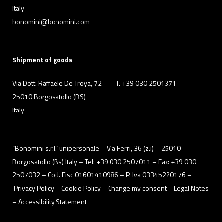
Italy
bonomini@bonomini.com
Shipment of goods
Via Dott. Raffaele De Troya, 72
T. +39 030 2501371
25010 Borgosatollo (BS)
Italy
“Bonomini s.r.l.” unipersonale – Via Ferri, 36 (z.i) – 25010
Borgosatollo (Bs) Italy – Tel: +39 030 2507011 – Fax: +39 030
2507032 – Cod. Fisc 01601410986 – P. Iva 03345220176 –
Privacy Policy
– Cookie Policy –
Change my consent
–
Legal Notes
–
Accessibility Statement