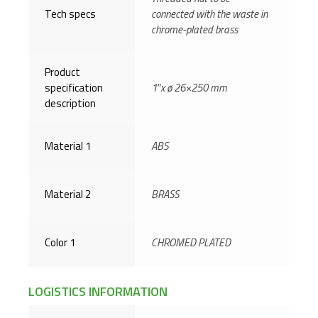
Tech specs
connected with the waste in
chrome-plated brass
Product
specification
1″x ø 26×250 mm
description
Material 1
ABS
Material 2
BRASS
Color 1
CHROMED PLATED
LOGISTICS INFORMATION