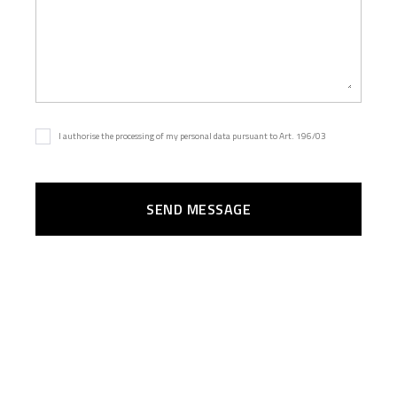
I authorise the processing of my personal data pursuant to Art. 196/03