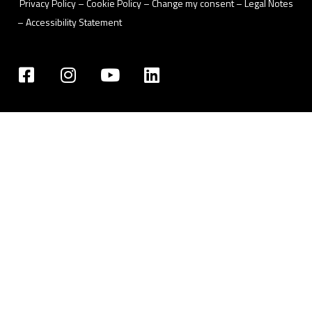
Privacy Policy
– Cookie Policy –
Change my consent
–
Legal Notes
–
Accessibility Statement