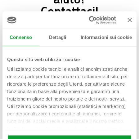
Contattaci!
Consenso
Dettagli
Informazioni sui cookie
First name - Last name*
Questo sito web utilizza i cookie
Utilizziamo cookie tecnici e analitici anonimizzati anche
di terze parti per far funzionare correttamente il sito, per
Email address*
ricordare le preferenze degli Utenti. per attivare alcune
funzionalità in base alla provenienza e garantirti una
fruizione migliore del nostro portale e dei nostri servizi.
Utilizziamo cookie promozionali (statistici e marketing)
Telephone*
per personalizzare i contenuti e gli annunci, fornire le
funzioni dei social media e analizzare il nostro traffico.
Inoltre forniamo informazioni sul modo in cui utilizzi il
nostro sito ai nostri partner che si occupano di analisi dei