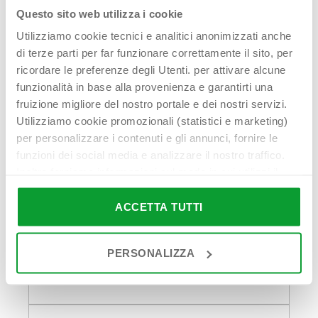
Questo sito web utilizza i cookie
Hai bisogno di
Utilizziamo cookie tecnici e analitici anonimizzati anche
di terze parti per far funzionare correttamente il sito, per
aiuto?
ricordare le preferenze degli Utenti. per attivare alcune
Contattaci!
funzionalità in base alla provenienza e garantirti una
fruizione migliore del nostro portale e dei nostri servizi.
Utilizziamo cookie promozionali (statistici e marketing)
per personalizzare i contenuti e gli annunci, fornire le
funzioni dei social media e analizzare il nostro traffico.
Inoltre forniamo informazioni sul modo in cui utilizzi il
First name - Last name*
nostro sito ai nostri partner che si occupano di analisi dei
dati web, pubblicità e social media, i quali potrebbero
ACCETTA TUTTI
combinarle con altre informazioni che hai fornito loro o
che hanno raccolto in base al tuo utilizzo dei loro servizi.
PERSONALIZZA
Email address*
Cliccando su “PERSONALIZZA“ potrai scegliere quali
cookie potranno essere implementati ad esclusione di
quelli tecnici che sono necessari per il funzionamento del
sito. Cliccando su “ACCETTA TUTTI” invece accetterai di