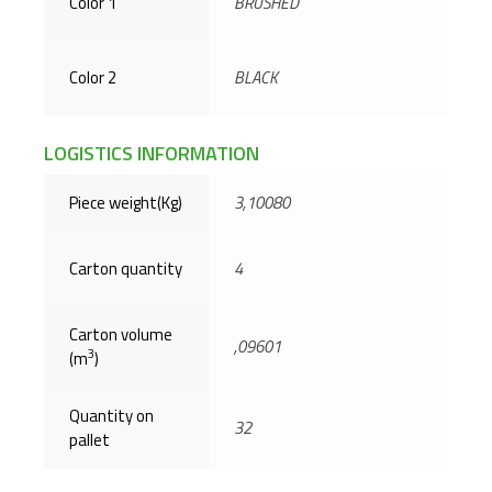
Color 1
BRUSHED
Color 2
BLACK
LOGISTICS INFORMATION
Piece weight(Kg)
3,10080
Carton quantity
4
Carton volume
,09601
3
(m
)
Quantity on
32
pallet