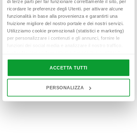
Read more
Read more
di terze parti per far funzionare correttamente il sito, per
ricordare le preferenze degli Utenti. per attivare alcune
funzionalità in base alla provenienza e garantirti una
fruizione migliore del nostro portale e dei nostri servizi.
Utilizziamo cookie promozionali (statistici e marketing)
per personalizzare i contenuti e gli annunci, fornire le
funzioni dei social media e analizzare il nostro traffico.
Inoltre forniamo informazioni sul modo in cui utilizzi il
nostro sito ai nostri partner che si occupano di analisi dei
dati web, pubblicità e social media, i quali potrebbero
ACCETTA TUTTI
NOZZLES
NOZZLES
combinarle con altre informazioni che hai fornito loro o
Nut 3/4″
Threaded
che hanno raccolto in base al tuo utilizzo dei loro servizi.
nut 1″
Read more
PERSONALIZZA
Cliccando su “PERSONALIZZA“ potrai scegliere quali
Read more
cookie potranno essere implementati ad esclusione di
quelli tecnici che sono necessari per il funzionamento del
sito. Cliccando su “ACCETTA TUTTI” invece accetterai di
1
2
→
implementare tutti i cookie. Chiudendo questo banner
verranno installati i soli cookie necessari al
funzionamento del sito. Per tutte le informazioni complete