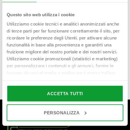
CANALISSIMA
CANALISSIMA
– MIXAGE –
– MIXAGE –
Questo sito web utilizza i cookie
COMPONIBILE
COMPONIBILE
L 80 cm
L 90 cm
Utilizziamo cookie tecnici e analitici anonimizzati anche
Read more
Read more
di terze parti per far funzionare correttamente il sito, per
ricordare le preferenze degli Utenti. per attivare alcune
funzionalità in base alla provenienza e garantirti una
fruizione migliore del nostro portale e dei nostri servizi.
Utilizziamo cookie promozionali (statistici e marketing)
per personalizzare i contenuti e gli annunci, fornire le
funzioni dei social media e analizzare il nostro traffico.
Inoltre forniamo informazioni sul modo in cui utilizzi il
nostro sito ai nostri partner che si occupano di analisi dei
dati web, pubblicità e social media, i quali potrebbero
ACCETTA TUTTI
combinarle con altre informazioni che hai fornito loro o
che hanno raccolto in base al tuo utilizzo dei loro servizi.
PERSONALIZZA
Cliccando su “PERSONALIZZA“ potrai scegliere quali
cookie potranno essere implementati ad esclusione di
quelli tecnici che sono necessari per il funzionamento del