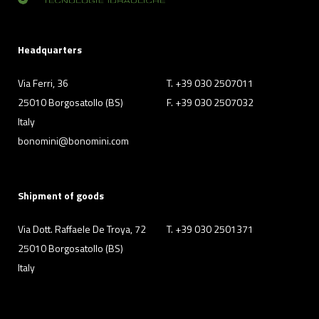
sito. Cliccando su “ACCETTA TUTTI” invece accetterai di
implementare tutti i cookie. Chiudendo questo banner
verranno installati i soli cookie necessari al
Headquarters
funzionamento del sito. Per tutte le informazioni complete
ti invitiamo a consultare le "Informazioni sui Cookie" qui
Via Ferri, 36
T. +39 030 2507011
sopra.
25010 Borgosatollo (BS)
F. +39 030 2507032
Italy
bonomini@bonomini.com
Shipment of goods
Via Dott. Raffaele De Troya, 72
T. +39 030 2501371
25010 Borgosatollo (BS)
Italy